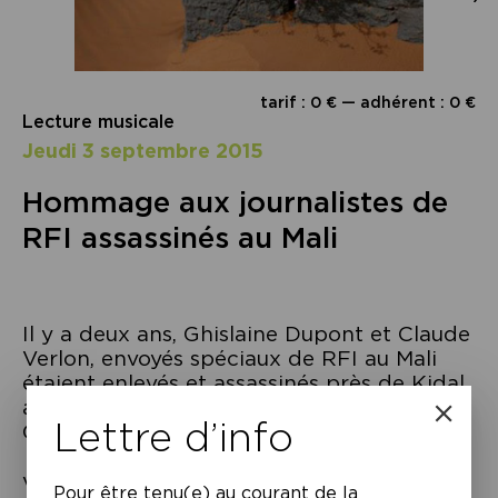
tarif : 0 € — adhérent : 0 €
Lecture musicale
jeudi 3 septembre 2015
Hommage aux journalistes de
RFI assassinés au Mali
Il y a deux ans, Ghislaine Dupont et Claude
Verlon, envoyés spéciaux de RFI au Mali
étaient enlevés et assassinés près de Kidal
au nord Mali. L’Association des Amis de
Lettre d’info
Ghislaine et de Claude créée en janvier
2014, vise à permettre la recherche de la
vérité et de la justice et à perpétuer la
Pour être tenu(e) au courant de la