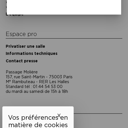
Historique
Nos partenaires
L’équipe
Espace pro
Privatiser une salle
Informations techniques
Contact presse
Passage Moliėre
157, rue Saint-Martin - 75003 Paris
M° Rambuteau - RER Les Halles
Standard tél : 01 44 54 53 00
du mardi au samedi de 15h à 18h
Liens utiles
X
Masquer le bandeau des 
Mentions légales
Politique de confidentialité