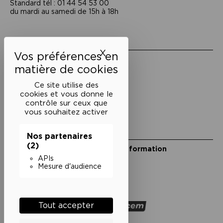
Standard tél : 01 44 54 53 00
du mardi au samedi de 15h à 18h
Liens utiles
X
Masquer le bandeau des 
Mentions légales
Politique de confidentialité
Conditions générales de vente
Ce site utilise des
cookies et vous donne le
Cookies
contrôle sur ceux que
vous souhaitez activer
Restons en lien
Nos partenaires
(2)
Inscrivez-vous à notre lettre d’information
Suivez-nous sur les réseaux
APIs
Mesure d'audience
Facebook
Instagram
YouTube
Soundcloud
Nos partenaires
Tout accepter