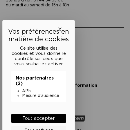
Standard tél : 01 44 54 53 00
du mardi au samedi de 15h à 18h
Liens utiles
X
Masquer le bandeau des 
Mentions légales
Politique de confidentialité
Conditions générales de vente
Ce site utilise des
cookies et vous donne le
Cookies
contrôle sur ceux que
vous souhaitez activer
Restons en lien
Nos partenaires
(2)
Inscrivez-vous à notre lettre d’information
Suivez-nous sur les réseaux
APIs
Mesure d'audience
Facebook
Instagram
YouTube
Soundcloud
Nos partenaires
Tout accepter