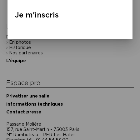
de
l’article
Je m'inscris
La Maison de la Poésie
Découvrir
En photos
Historique
Nos partenaires
L’équipe
Espace pro
Privatiser une salle
Informations techniques
Contact presse
Passage Moliėre
157, rue Saint-Martin - 75003 Paris
M° Rambuteau - RER Les Halles