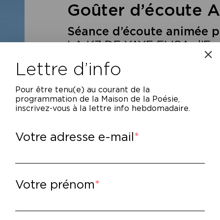
Goûter d’écoute 
Séance d’écoute animée pa
LA K7 DE YAYE ELISA d’Em
BEYROUTH de Marine Vlah
Lettre d’info
Pour être tenu(e) au courant de la
programmation de la Maison de la Poésie,
inscrivez-vous à la lettre info hebdomadaire.
Votre adresse e-mail
férence du podcast, ARTE Radio propose c
ant-première. Une heure pour découvrir des
Votre prénom
diques ou politiques. Et échanger en direct 
 la radio web d’ARTE.
sponsable éditorial : Silvain Gire – Chargée