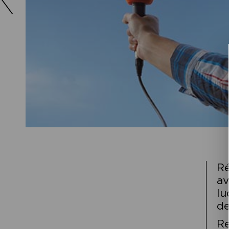
Ré
av
lu
de
Re