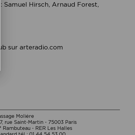
 : Samuel Hirsch, Arnaud Forest,
ub sur arteradio.com
assage Moliėre
7, rue Saint-Martin - 75003 Paris
° Rambuteau - RER Les Halles
andard tél : 01 44 54 53 00