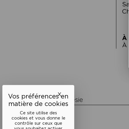
Sa
Ch
À 
À 
Navigation
de
l’article
X
Masquer le bandeau des 
La Maison de la Poésie
Découvrir
Ce site utilise des
En photos
cookies et vous donne le
Historique
contrôle sur ceux que
Nos partenaires
vous souhaitez activer