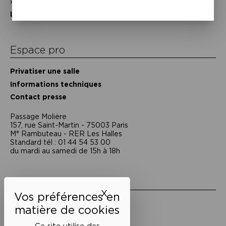
Nos partenaires
L’équipe
Espace pro
Privatiser une salle
Informations techniques
Contact presse
Passage Moliėre
157, rue Saint-Martin - 75003 Paris
M° Rambuteau - RER Les Halles
Standard tél : 01 44 54 53 00
du mardi au samedi de 15h à 18h
Liens utiles
X
Masquer le bandeau des 
Mentions légales
Politique de confidentialité
Conditions générales de vente