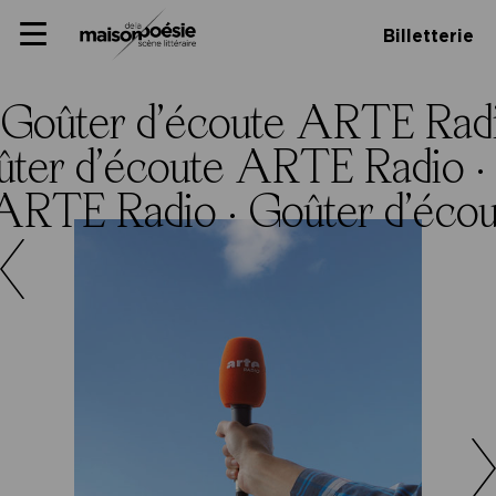
Skip
Panneau de gestion des cookies
Maison de la poésie
Primary
to
Billetterie
Menu
content
Scène
littéraire
Goûter d’écoute ARTE Rad
ter d’écoute ARTE Radio ·
 ARTE Radio ·
Goûter d’éco