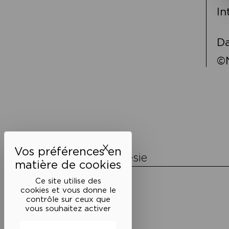
In
Da
©N
Navigation
de
l’article
X
Masquer le bandeau des 
La Maison de la Poésie
Découvrir
Ce site utilise des
En photos
cookies et vous donne le
Historique
contrôle sur ceux que
Nos partenaires
vous souhaitez activer
L’équipe