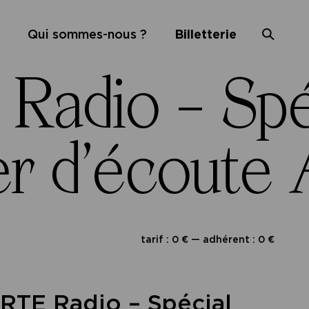
Qui sommes-nous ?
Billetterie
adio – Spéc
r d’écoute 
tarif : 0 € — adhérent : 0 €
RTE Radio – Spécial