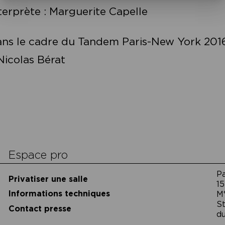
terprète : Marguerite Capelle
ns le cadre du Tandem Paris-New York 201
icolas Bérat
cookies
Espace pro
P
Privatiser une salle
15
Informations techniques
M
St
Contact presse
du