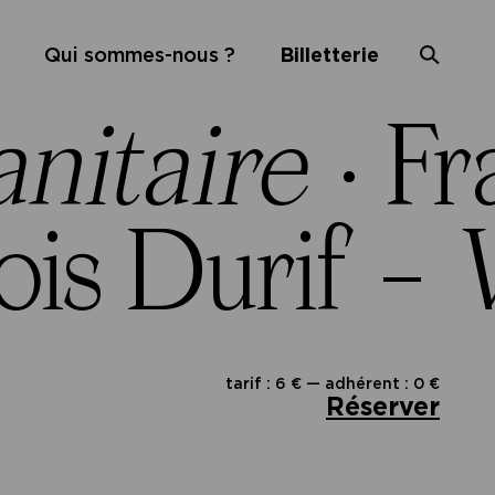
Qui sommes-nous ?
Billetterie
anitaire
·
Fr
ois Durif –
V
tarif : 6 € — adhérent : 0 €
Réserver