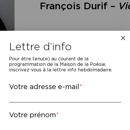
François Durif –
Vi
Lettre d’info
Pour être tenu(e) au courant de la
programmation de la Maison de la Poésie,
inscrivez-vous à la lettre info hebdomadaire.
Votre adresse e-mail
Ce n’est pas le rêve d’une vie, ce sont des 
nt récit et expulsent celui qui en est l’auteu
s au jour par ses déblais, même. »
Votre prénom
partir de ses notes prises au cours de ses a
ançois Durif agence son récit sous la for