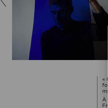
« 
fo
mi
À 
Fr