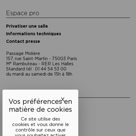
Espace pro
Privatiser une salle
Informations techniques
Contact presse
Passage Moliėre
157, rue Saint-Martin - 75003 Paris
M° Rambuteau - RER Les Halles
Standard tél : 01 44 54 53 00
du mardi au samedi de 15h à 18h
Liens utiles
X
Masquer le bandeau des 
Mentions légales
Politique de confidentialité
Conditions générales de vente
Ce site utilise des
cookies et vous donne le
Cookies
contrôle sur ceux que
vous souhaitez activer