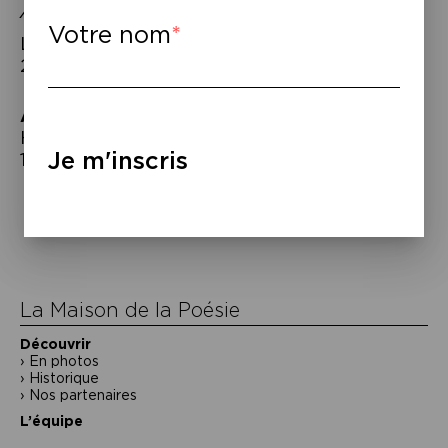
À partir de 16 ans.
Votre nom
Lectures proposées les 6, 7 & 8 octobre à
20h.
À lire
–
Hervé Guibert,
Fou de Vincent
, Minuit,
Je m'inscris
1989.
Navigation
de
l’article
La Maison de la Poésie
Découvrir
En photos
Historique
Nos partenaires
L’équipe