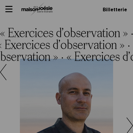
Skip
Panneau de gestion des cookies
Maison de la poésie
Primary
to
Billetterie
Menu
content
Scène
littéraire
« Exercices d’observation » 
« Exercices d’observation » ·
observation » ·
« Exercices d’