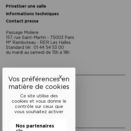
Privatiser une salle
Informations techniques
Contact presse
Passage Moliėre
157, rue Saint-Martin - 75003 Paris
M° Rambuteau - RER Les Halles
Standard tél : 01 44 54 53 00
du mardi au samedi de 15h à 18h
Liens utiles
X
Masquer le bandeau des 
Mentions légales
Politique de confidentialité
Conditions générales de vente
Ce site utilise des
cookies et vous donne le
Cookies
contrôle sur ceux que
vous souhaitez activer
Restons en lien
Nos partenaires