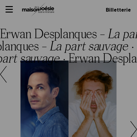
Skip
Panneau de gestion des cookies
Maison de la poésie
Primary
to
Billetterie
Menu
content
Scène
littéraire
Erwan Desplanques –
La pa
lanques –
La part sauvage
·
part sauvage
·
Erwan Despla