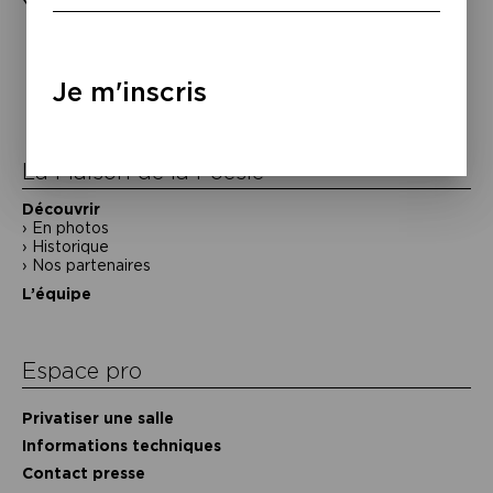
Yuksek, “Dance’O’Drome”, BMG, 2023.
Navigation
de
Je m'inscris
l’article
La Maison de la Poésie
Découvrir
En photos
Historique
Nos partenaires
L’équipe
Espace pro
Privatiser une salle
Informations techniques
Contact presse