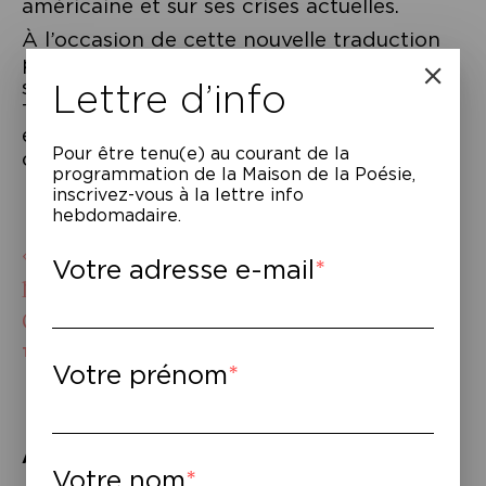
américaine et sur ses crises actuelles.
À l’occasion de cette nouvelle traduction
précédée d’un avant-propos inédit, nous
Lettre d’info
sommes heureux de redonner la parole à
Ta-Nehisi Coates pour cet ouvrage
essentiel devenu un classique
Pour être tenu(e) au courant de la
contemporain.
programmation de la Maison de la Poésie,
inscrivez-vous à la lettre info
hebdomadaire.
« C’est la nuit sans fin. Et cette
Votre adresse e-mail
nuit a occupé la plus grande part
de notre histoire. »
Ta-Nehisi Coates, Lettre à mon fils.
Votre prénom
À lire
–
Votre nom
Ta-Nehisi Coates,
Entre le monde et moi.