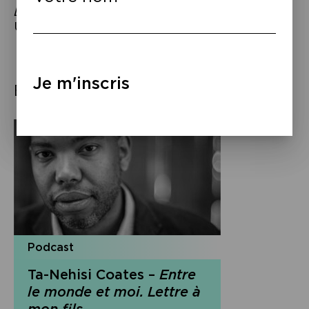
Lettre à mon fils
, trad. de l’anglais (États-
Unis), éd. Autrement, 2024.
Je m'inscris
Éléments associés
Podcast
Ta-Nehisi Coates –
Entre
le monde et moi. Lettre à
mon fils