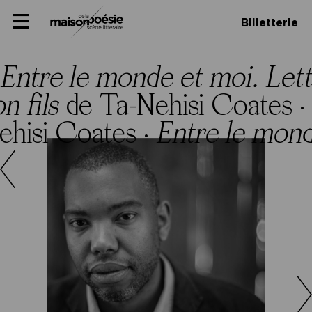
Skip
Panneau de gestion des cookies
Maison de la poésie
Primary
to
Billetterie
Menu
content
Scène
littéraire
Entre le monde et moi. Lett
n fils
de Ta-Nehisi Coates ·
hisi Coates ·
Entre le mond