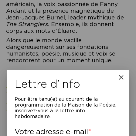
américain, la voix passionnée de Fanny
Ardant et la présence magnétique de
Jean-Jacques Burnel, leader mythique de
The Stranglers
. Ensemble, ils donnent
corps aux mots d’Éluard.
Alors que le monde vacille
dangereusement sur ses fondations
humanistes, poésie, musique et voix se
rencontrent pour un moment unique.
Lettre d’info
« Voici que les poètes sont des
hommes parmi les hommes,
Pour être tenu(e) au courant de la
voici qu’ils ont des frères.»
programmation de la Maison de la Poésie,
inscrivez-vous à la lettre info
Paul Éluard
hebdomadaire.
Votre adresse e-mail