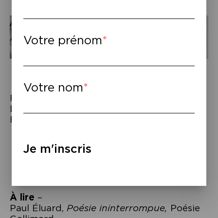
Votre prénom
Votre nom
Fanny Ardant ©Stéphane Cardinale /
Deleyaman ©Nils Valdes/ Jean-Jacques
Burnel ©Colin Hawkins
Je m'inscris
À lire
–
Paul Éluard,
Poésie ininterrompue,
Poésie