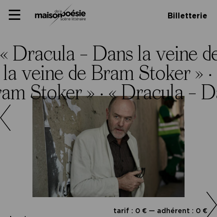
Skip
Panneau de gestion des cookies
Maison de la poésie
Primary
to
Billetterie
Menu
content
Scène
littéraire
« Dracula – Dans la veine d
 la veine de Bram Stoker » ·
ram Stoker » ·
« Dracula – D
tarif : 0 € — adhérent : 0 €