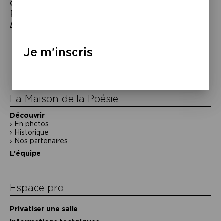
de l’anglais par
Alain Morvan
, coll. « La
Pléiade », Gallimard, 2019 – Bram Stoker,
Dracula
, coll. « Babel », Actes Sud, 2001.
Navigation
Je m'inscris
de
l’article
La Maison de la Poésie
Découvrir
En photos
Historique
Nos partenaires
L’équipe
Espace pro
Privatiser une salle