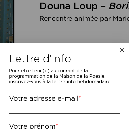
Douna Loup –
Bori
Rencontre animée par Mari
Lettre d’info
Pour être tenu(e) au courant de la
programmation de la Maison de la Poésie,
inscrivez-vous à la lettre info hebdomadaire.
L’histoire de Boris n’a jamais été proche de mo
Votre adresse e-mail
 paysage familial ».
una Loup ne pensait pas entreprendre un jo
 2018 quelque chose résonne en elle pourtant,
Votre prénom
rt au Chili, sur les traces de ce destin tragi