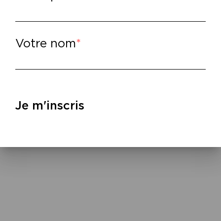
isfeiler, né en URSS au sein d’une famille j
exilera aux États-Unis pour pouvoir exerce
squels il excelle. Boris était connu pour être 
Votre nom
gulièrement dans de lointaines contrées pour
 l’une de ces échappées, il disparaît dans le
rd, alors que les circonstances de sa disparit
mancière, rouvre l’enquête.
ec le soutien de Pro Helvetia
Je m'inscris
lire
–
ona Loup,
Boris, 1985
, éd. ZOÉ, 2023.