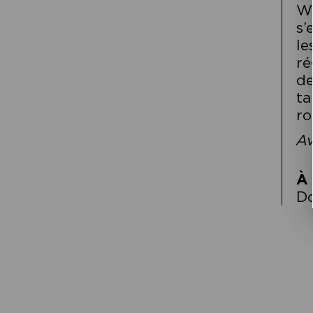
We
s’
le
ré
de
ta
ro
Av
À 
D
Navigation
de
l’article