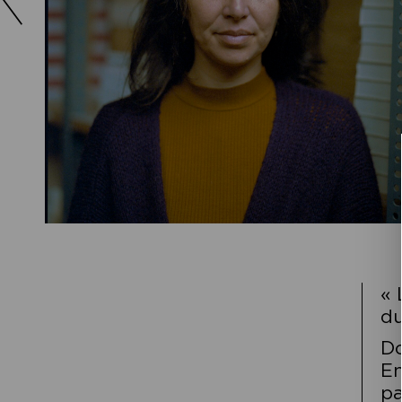
« 
du
Do
En
pa