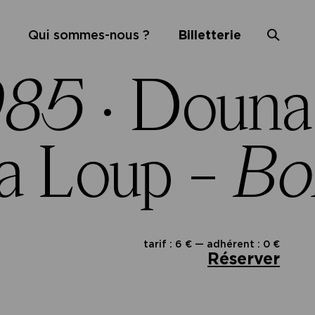
Qui sommes-nous ?
Billetterie
985
·
Douna
a Loup –
Bo
tarif : 6 € — adhérent : 0 €
Réserver