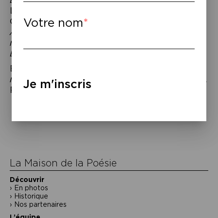
Leroy, 2021 – À paraître le 4 novembre :
Coffret trilogie Deborah Levy :
Votre nom
Autobiographie en mouvement
(
Ce que je
ne veux pas savoir
/
Le Coût de la vie
/
État des lieux
).
Emanuele Coccia,
Philosophie de la
maison
, trad. de l’italien par Léo Texier, éd.
Je m'inscris
Rivages, 2021.
Navigation
de
l’article
La Maison de la Poésie
Découvrir
En photos
Historique
Nos partenaires
L’équipe