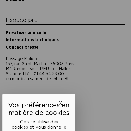
Espace pro
Privatiser une salle
Informations techniques
Contact presse
Passage Moliėre
157, rue Saint-Martin - 75003 Paris
M° Rambuteau - RER Les Halles
Standard tél : 01 44 54 53 00
du mardi au samedi de 15h à 18h
Liens utiles
X
Masquer le bandeau des 
Mentions légales
Politique de confidentialité
Conditions générales de vente
Ce site utilise des
cookies et vous donne le
Cookies