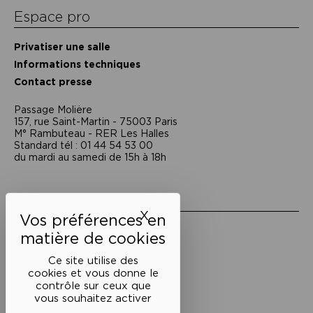
Espace pro
Privatiser une salle
Informations techniques
Contact presse
Passage Moliėre
157, rue Saint-Martin - 75003 Paris
M° Rambuteau - RER Les Halles
Standard tél : 01 44 54 53 00
du mardi au samedi de 15h à 18h
Liens utiles
X
Masquer le bandeau des 
Mentions légales
Politique de confidentialité
Conditions générales de vente
Ce site utilise des
cookies et vous donne le
Cookies
contrôle sur ceux que
vous souhaitez activer