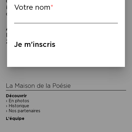
quelqu’un. C’est dans les yeux d’une
Votre nom
inconnue, croisée par hasard au bord d’un
canal, que va se jouer sa propre quête.
À lire
–
David Lopez,
Demi-Lune au soleil
, Julliard,
2026
Je m'inscris
Navigation
de
l’article
La Maison de la Poésie
Découvrir
En photos
Historique
Nos partenaires
L’équipe