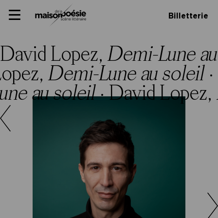
Skip
Panneau de gestion des cookies
Maison de la poésie
Primary
to
Billetterie
Menu
content
Scène
littéraire
David Lopez,
Demi-Lune au 
Lopez,
Demi-Lune au soleil
·
ne au soleil
·
David Lopez,