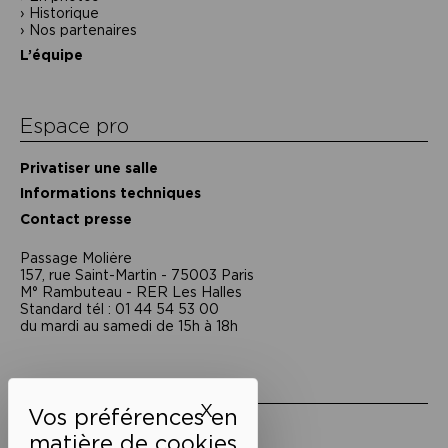
Historique
Nos partenaires
L’équipe
Espace pro
Privatiser une salle
Informations techniques
Contact presse
Passage Moliėre
157, rue Saint-Martin - 75003 Paris
M° Rambuteau - RER Les Halles
Standard tél : 01 44 54 53 00
du mardi au samedi de 15h à 18h
Liens utiles
X
Masquer le bandeau des 
Mentions légales
Politique de confidentialité