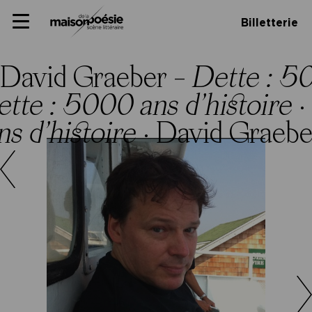
Skip
Panneau de gestion des cookies
Maison de la poésie
Primary
to
Billetterie
Menu
content
Scène
littéraire
David Graeber –
Dette : 50
tte : 5000 ans d’histoire
·
s d’histoire
·
David Graebe