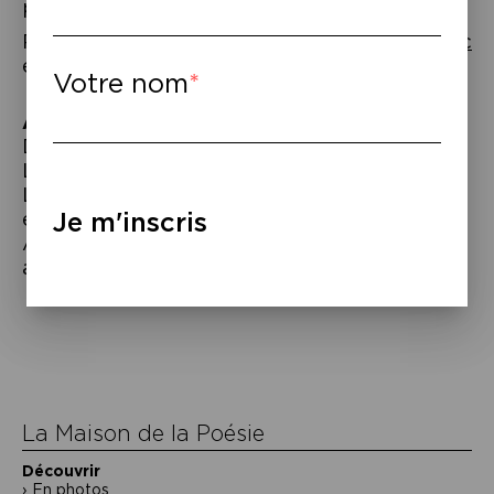
publiques.
Rencontre proposée par
Mediapart
,
Attac
et la revue
Mouvements
.
Votre nom
À lire
–
David Graeber,
Dette: 5 000 ans d’histoire
,
Les Liens qui Libèrent, 2013. Maurizio
Lazzarato, La Fabrique de l’homme
endetté, essai sur la condition néo libérale,
Je m'inscris
Amsterdam, 2011. Cédric Durand, En finir
avec l’Europe, La Fabrique, 2013.
Navigation
de
l’article
La Maison de la Poésie
Découvrir
En photos