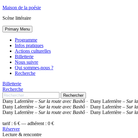
Panneau de gestion des cookies
Skip
Maison de la poésie
to
Scène littéraire
content
Primary Menu
Programme
Infos pratiques
Actions culturelles
Billetterie
Nous suivre
Qui sommes-nous ?
Recherche
Billetterie
Recherche
Rechercher :
Dany Laferrière –
Sur la route avec Bashô
·
Dany Laferrière –
Sur l
Dany Laferrière –
Sur la route avec Bashô
·
Dany Laferrière –
Sur l
Dany Laferrière –
Sur la route avec Bashô
·
Dany Laferrière –
Sur l
tarif : 6 € — adhérent : 0 €
Réserver
Lecture & rencontre