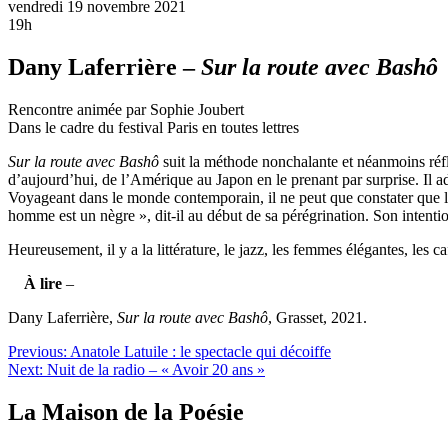
vendredi 19 novembre 2021
19h
Dany Laferrière –
Sur la route avec Bashô
Rencontre animée par Sophie Joubert
Dans le cadre du festival Paris en toutes lettres
Sur la route avec Bashô
suit la méthode nonchalante et néanmoins réfl
d’aujourd’hui, de l’Amérique au Japon en le prenant par surprise. Il ad
Voyageant dans le monde contemporain, il ne peut que constater que la 
homme est un nègre », dit-il au début de sa pérégrination. Son intent
Heureusement, il y a la littérature, le jazz, les femmes élégantes, les caf
À lire
–
Dany Laferrière,
Sur la route avec Bashô
, Grasset, 2021.
Navigation
Previous:
Anatole Latuile : le spectacle qui décoiffe
Next:
Nuit de la radio – « Avoir 20 ans »
de
l’article
La Maison de la Poésie