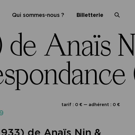
Qui sommes-nous ?
Billetterie
 de Anaïs N
spondance (
tarif : 0 € — adhérent : 0 €
9
933) de Anaïs Nin &