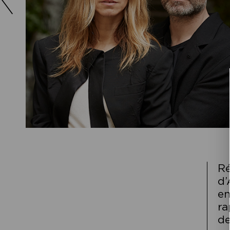
Ré
d’
en
ra
de