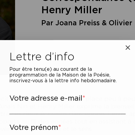
Henry Miller
Par Joana Preiss & Olivier
Lettre d’info
Pour être tenu(e) au courant de la
programmation de la Maison de la Poésie,
inscrivez-vous à la lettre info hebdomadaire.
Votre adresse e-mail
cit d’un amour fou, qui fait place peu à pe
Anaïs Nin et Henry Miller exprime la bienvei
tre ces deux écrivains d’exception. Lettre apr
pports au fil des années tout en assistant à
Votre prénom
venir de leur œuvre et le sens