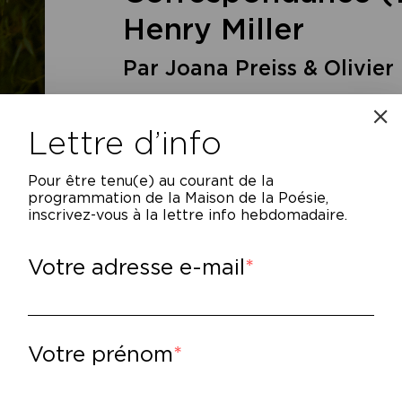
Henry Miller
Par Joana Preiss & Olivier
Lettre d’info
Pour être tenu(e) au courant de la
programmation de la Maison de la Poésie,
inscrivez-vous à la lettre info hebdomadaire.
Votre adresse e-mail
cit d’un amour fou, qui fait place peu à pe
Anaïs Nin et Henry Miller exprime la bienvei
tre ces deux écrivains d’exception. Lettre apr
Votre prénom
pports au fil des années tout en assistant à
venir de leur œuvre et le sens de l’écritur