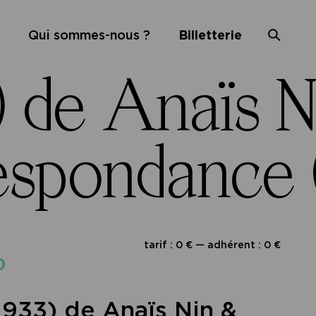
Qui sommes-nous ?
Billetterie
 de Anaïs N
spondance (
tarif : 0 € — adhérent : 0 €
0
933) de Anaïs Nin &