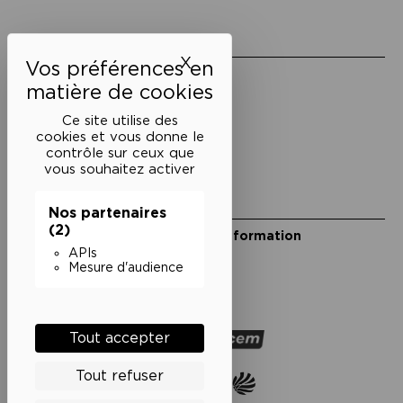
Liens utiles
X
Masquer le bandeau des 
Mentions légales
Politique de confidentialité
Conditions générales de vente
Ce site utilise des
cookies et vous donne le
Cookies
contrôle sur ceux que
vous souhaitez activer
Restons en lien
Nos partenaires
(2)
Inscrivez-vous à notre lettre d’information
Suivez-nous sur les réseaux
APIs
Mesure d'audience
Facebook
Instagram
YouTube
Soundcloud
Nos partenaires
Tout accepter
Tout refuser