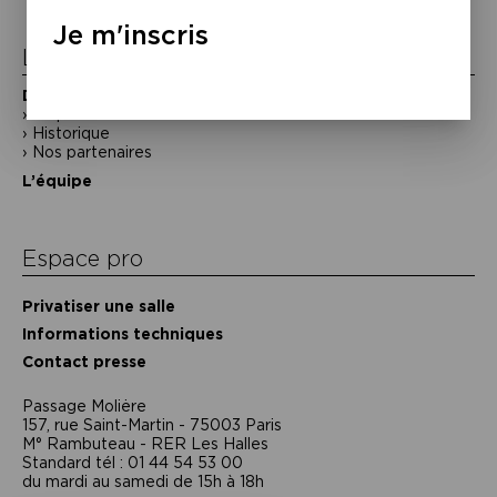
l’article
Je m'inscris
La Maison de la Poésie
Découvrir
En photos
Historique
Nos partenaires
L’équipe
Espace pro
Privatiser une salle
Informations techniques
Contact presse
Passage Moliėre
157, rue Saint-Martin - 75003 Paris
M° Rambuteau - RER Les Halles
Standard tél : 01 44 54 53 00
du mardi au samedi de 15h à 18h