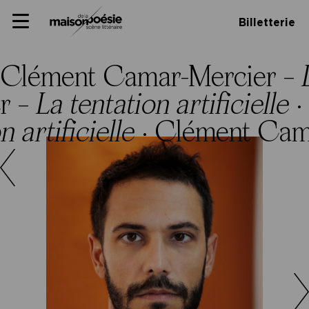
Skip
Panneau de gestion des cookies
Maison de la poésie
Primary
to
Billetterie
Menu
content
Scène
littéraire
Clément Camar-Mercier –
r –
La tentation artificielle
·
n artificielle
·
Clément Cam