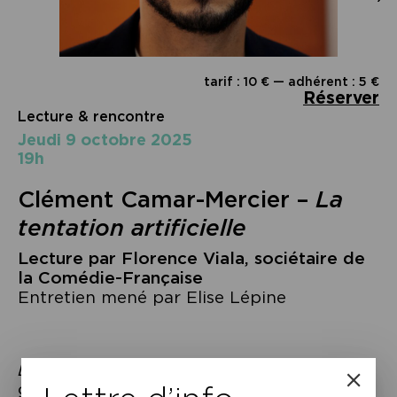
tarif : 10 € — adhérent : 5 €
Réserver
Lecture & rencontre
jeudi 9 octobre 2025
19h
Clément Camar-Mercier –
La
tentation artificielle
Lecture par Florence Viala, sociétaire de
la Comédie-Française
Entretien mené par Elise Lépine
La tentation artificielle
met en scène un
génie du code qui développe des