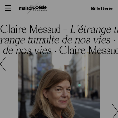
Skip
Panneau de gestion des cookies
Maison de la poésie
Primary
to
Billetterie
Menu
content
Scène
littéraire
Claire Messud –
L’étrange 
trange tumulte de nos vies
·
 de nos vies
·
Claire Messu