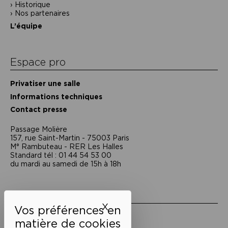
Historique
Nos partenaires
L’équipe
Espace pro
Privatiser une salle
Informations techniques
Contact presse
Passage Moliėre
157, rue Saint-Martin - 75003 Paris
M° Rambuteau - RER Les Halles
Standard tél : 01 44 54 53 00
du mardi au samedi de 15h à 18h
Liens utiles
X
Masquer le bandeau des 
Mentions légales
Politique de confidentialité