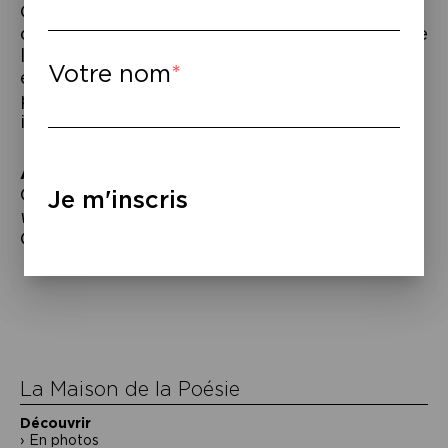
Couvrant sept décennies d’Histoire sur
quatre continents, Claire Messud nous offre
les plaisirs de lecture d’une saga familiale
Votre nom
et parvient en même temps à nous
plonger dans l’intimité de chacun de ses
inoubliables personnages.
À lire
–
Claire Messud,
L’étrange tumulte de nos
Je m'inscris
vies
, trad. de l’anglais (Canada) par France
Camus-Pichon, Bourgois, 2025.
Navigation
de
l’article
La Maison de la Poésie
Découvrir
En photos