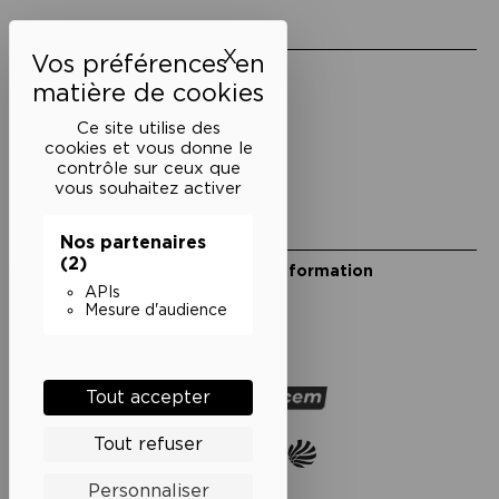
Liens utiles
X
Masquer le bandeau des 
Mentions légales
Politique de confidentialité
Conditions générales de vente
Ce site utilise des
cookies et vous donne le
Cookies
contrôle sur ceux que
vous souhaitez activer
Restons en lien
Nos partenaires
(2)
Inscrivez-vous à notre lettre d’information
Suivez-nous sur les réseaux
APIs
Mesure d'audience
Facebook
Instagram
YouTube
Soundcloud
Nos partenaires
Tout accepter
Tout refuser
Personnaliser