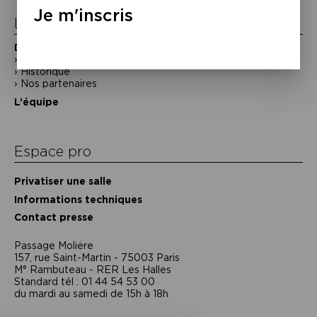
Je m'inscris
La Maison de la Poésie
Découvrir
En photos
Historique
Nos partenaires
L’équipe
Espace pro
Privatiser une salle
Informations techniques
Contact presse
Passage Moliėre
157, rue Saint-Martin - 75003 Paris
M° Rambuteau - RER Les Halles
Standard tél : 01 44 54 53 00
du mardi au samedi de 15h à 18h