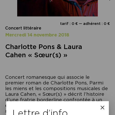
tarif : 0 € — adhérent : 0 €
Concert littéraire
mercredi 14 novembre 2018
Charlotte Pons & Laura
Cahen « Sœur(s) »
Concert romanesque qui associe le
premier roman de Charlotte Pons, Parmi
les miens et les compositions musicales de
Laura Cahen, « Sœur(s) » décrit l’histoire
d’une fratrie borderline confrontée à un
événement tragique : l’accident d’Elsa, la
Lettre d’info
mère. Frère et sœurs autrefois très