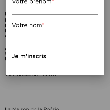
Votre prénom
La fable intime s’inscrit dans une histoire
plus vaste. Où les individus n’ont parfois
Votre nom
pas d’autre choix que celui d’une vie
précaire, dans une pension qui abrite des
étrangers et des réfugiés.
À lire
–
Célia Houdart,
Notre-Dame-des-Anges
,
Je m'inscris
P.O.L, 2026
©Hélène Bamberger / P.O.L 2026
Navigation
de
l’article
La Maison de la Poésie