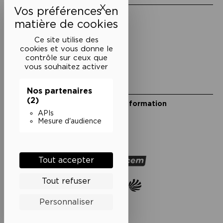
X
Masquer le bandeau des 
Mentions légales
Politique de confidentialité
Conditions générales de vente
Ce site utilise des
cookies et vous donne le
Cookies
contrôle sur ceux que
vous souhaitez activer
Restons en lien
Nos partenaires
(2)
Inscrivez-vous à notre lettre d’information
Suivez-nous sur les réseaux
APIs
Mesure d'audience
Facebook
Instagram
YouTube
Soundcloud
Nos partenaires
Tout accepter
Tout refuser
Personnaliser