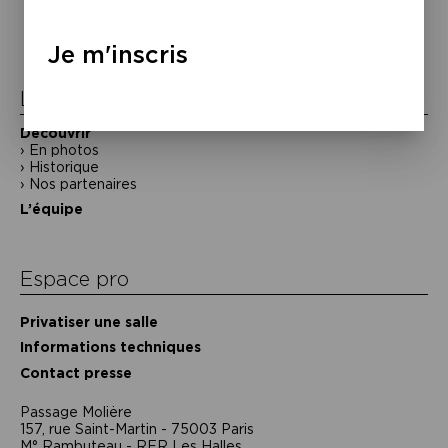
de
l’article
Je m'inscris
La Maison de la Poésie
Découvrir
En photos
Historique
Nos partenaires
L’équipe
Espace pro
Privatiser une salle
Informations techniques
Contact presse
Passage Moliėre
157, rue Saint-Martin - 75003 Paris
M° Rambuteau - RER Les Halles