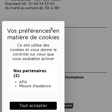
Standard tél : 01 44 54 53 00
du mardi au samedi de 15h à 18h
Liens utiles
X
Masquer le bandeau des 
Mentions légales
Politique de confidentialité
Conditions générales de vente
Ce site utilise des
cookies et vous donne le
Cookies
contrôle sur ceux que
vous souhaitez activer
Restons en lien
Nos partenaires
(2)
Inscrivez-vous à notre lettre d’information
Suivez-nous sur les réseaux
APIs
Mesure d'audience
Facebook
Instagram
YouTube
Soundcloud
Nos partenaires
Tout accepter