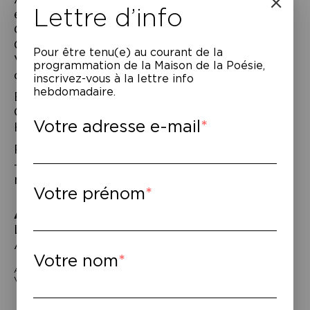
Lettre d’info
entre autres pour Julie Bérès, Damien
Odoul, Lucas Manganelli. Il travaille à des «
Causeries » entre théâtre et récit, dont La
Pour être tenu(e) au courant de la
Visite curieuse et secrète est le second
programmation de la Maison de la Poésie,
opus.
inscrivez-vous à la lettre info
hebdomadaire.
Écrit et interprété par David Wahl –
Collaboration artistique : Gaëlle
Votre adresse e-mail
Hausermann
Production : Incipit –
www.incipitprod.com
– Coproduction Le Quartz – Scène
nationale de Brest
Votre prénom
À lire
–
La Visite curieuse et secrète, éd.
Archimbaud / Riveneuve.
Votre nom
Avec le soutien de l’Onde/Théâtre-centre d’art de Vélizy-
Villacoublay
Navigation