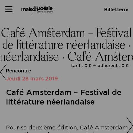
Skip
Panneau de gestion des cookies
Maison de la poésie
Primary
to
Billetterie
Menu
content
Scène
littéraire
Café Amsterdam – Festival d
e littérature néerlandaise 
néerlandaise ·
Café Amsterda
tarif : 0 € — adhérent : 0 €
Rencontre
jeudi 28 mars 2019
Café Amsterdam – Festival de
littérature néerlandaise
Pour sa deuxième édition, Café Amsterdam