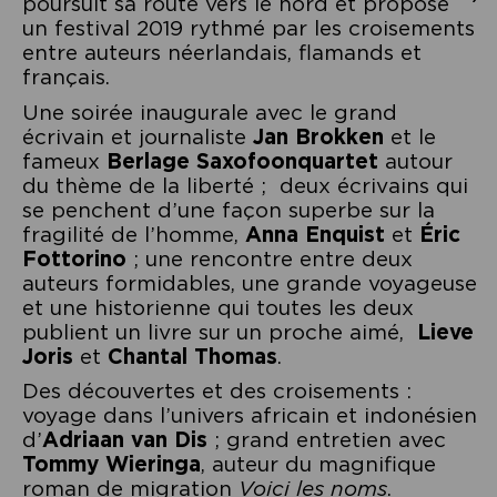
poursuit sa route vers le nord et propose
un festival 2019 rythmé par les croisements
entre auteurs néerlandais, flamands et
français.
Une soirée inaugurale avec le grand
écrivain et journaliste
Jan Brokken
et le
fameux
Berlage Saxofoonquartet
autour
du thème de la liberté ; deux écrivains qui
se penchent d’une façon superbe sur la
fragilité de l’homme,
Anna Enquist
et
Éric
Fottorino
; une rencontre entre deux
auteurs formidables, une grande voyageuse
et une historienne qui toutes les deux
publient un livre sur un proche aimé,
Lieve
Joris
et
Chantal Thomas
.
Des découvertes et des croisements :
voyage dans l’univers africain et indonésien
d’
Adriaan van Dis
; grand entretien avec
Tommy Wieringa
, auteur du magnifique
roman de migration
Voici les noms
.