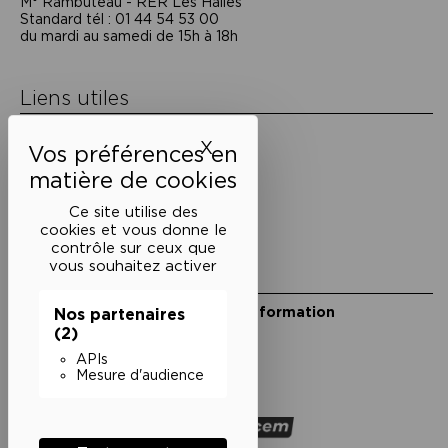
M° Rambuteau - RER Les Halles
Standard tél : 01 44 54 53 00
du mardi au samedi de 15h à 18h
Liens utiles
Mentions légales
X
Masquer le bandeau des 
Politique de confidentialité
Conditions générales de vente
Cookies
Ce site utilise des
cookies et vous donne le
contrôle sur ceux que
vous souhaitez activer
Restons en lien
Inscrivez-vous à notre lettre d’information
Nos partenaires
Suivez-nous sur les réseaux
(2)
APIs
Facebook
Instagram
YouTube
Soundcloud
Mesure d'audience
Nos partenaires