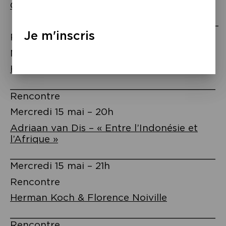
Quartet – « Le chemin de la liberté »
_____________________________________
Je m'inscris
Rencontre
Mercredi 15 mai – 19h
Hagar Peeters & Claire Castillon
_____________________________________
Rencontre
Mercredi 15 mai – 20h
Adriaan van Dis – « Entre l’Indonésie et
l’Afrique »
_____________________________________
Mercredi 15 mai – 21h
Rencontre
Herman Koch & Florence Noiville
_____________________________________
Rencontre