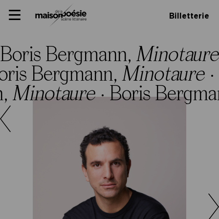
Skip
Panneau de gestion des cookies
Maison de la poésie
Primary
to
Billetterie
Menu
content
Scène
littéraire
Boris Bergmann,
Minotaur
oris Bergmann,
Minotaure
·
n,
Minotaure
·
Boris Bergma