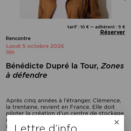
tarif : 10 € — adhérent : 5 €
Réserver
Rencontre
lundi 5 octobre 2026
19h
Bénédicte Dupré la Tour,
Zones
à défendre
Après cinq années à l’étranger, Clémence,
la trentaine, revient en France. Elle doit
piloter la création d’un centre de stockage
de déchets à Saint-Romain. Ce village,
Lettre d’info
malheureusement, c’est celui où vit sa