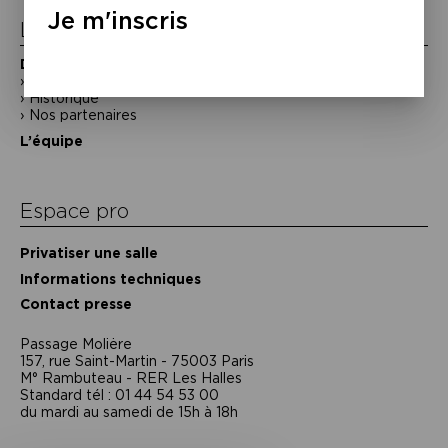
Je m'inscris
La Maison de la Poésie
Découvrir
En photos
Historique
Nos partenaires
L’équipe
Espace pro
Privatiser une salle
Informations techniques
Contact presse
Passage Moliėre
157, rue Saint-Martin - 75003 Paris
M° Rambuteau - RER Les Halles
Standard tél : 01 44 54 53 00
du mardi au samedi de 15h à 18h