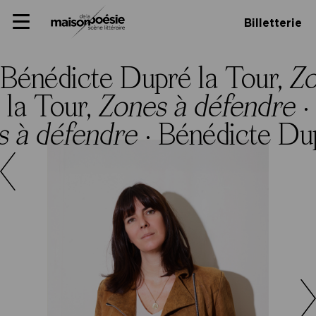
Skip
Panneau de gestion des cookies
Maison de la poésie
Primary
to
Billetterie
Menu
content
Scène
littéraire
Bénédicte Dupré la Tour,
Zo
la Tour,
Zones à défendre
·
 à défendre
·
Bénédicte Dup