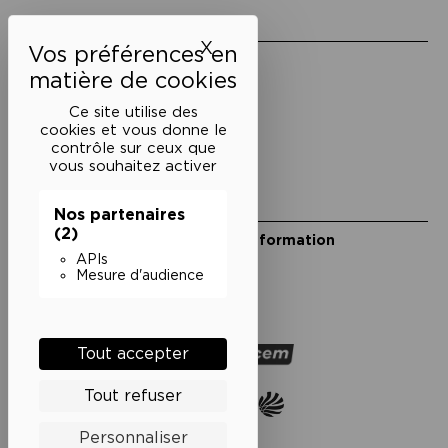
Liens utiles
X
Masquer le bandeau des 
Mentions légales
Politique de confidentialité
Conditions générales de vente
Ce site utilise des
cookies et vous donne le
Cookies
contrôle sur ceux que
vous souhaitez activer
Restons en lien
Nos partenaires
(2)
Inscrivez-vous à notre lettre d’information
Suivez-nous sur les réseaux
APIs
Mesure d'audience
Facebook
Instagram
YouTube
Soundcloud
Nos partenaires
Tout accepter
Tout refuser
Personnaliser