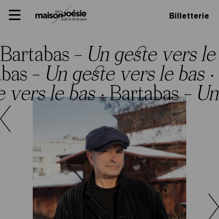
Skip
Panneau de gestion des cookies
Maison de la poésie
Primary
to
Billetterie
Menu
content
Scène
littéraire
Bartabas –
Un geste vers le
abas –
Un geste vers le bas
·
 vers le bas
·
Bartabas –
Un