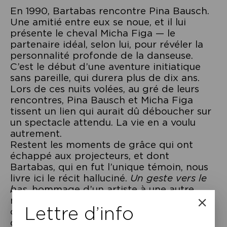
En 1990, Bartabas rencontre Pina Bausch.
Une amitié entre eux se noue, et il lui
présente le cheval Micha Figa — le
partenaire idéal, selon lui, pour révéler la
personnalité profonde de la danseuse.
C’est le début d’une aventure initiatique
sans pareille, qui durera plus de dix ans.
Lors de ces nuits volées, au gré de leurs
rencontres, Pina Bausch et Micha Figa
tissent un lien qui aurait dû déboucher sur
un spectacle attendu. La vie en a voulu
autrement.
Restent les moments de grâce qui ont
échappé aux projecteurs, et dont
Bartabas, qui en fut l’unique témoin, nous
livre ici le récit halluciné.
Un geste vers le
bas
, hommage d’un artiste à une autre,
nous entraîne dans les coulisses de la
Lettre d’info
création, et raconte ce qui peut se jouer
d’irrationnel et de sublime entre l’homme