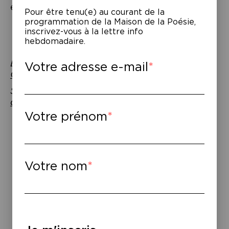
et l’animal.
Pour être tenu(e) au courant de la
programmation de la Maison de la Poésie,
inscrivez-vous à la lettre info
hebdomadaire.
Entrée gratuite sur réservation à
Votre adresse e-mail
Oui.JeViens@centrenationaldulivre.fr
Soirée proposée avec le
Centre National
du Livre.
Votre prénom
Votre nom