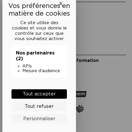
X
Masquer le bandeau des 
Mentions légales
Politique de confidentialité
Conditions générales de vente
Ce site utilise des
cookies et vous donne le
Cookies
contrôle sur ceux que
vous souhaitez activer
Restons en lien
Nos partenaires
(2)
Inscrivez-vous à notre lettre d’information
Suivez-nous sur les réseaux
APIs
Mesure d'audience
Facebook
Instagram
YouTube
Soundcloud
Nos partenaires
Tout accepter
Tout refuser
Personnaliser