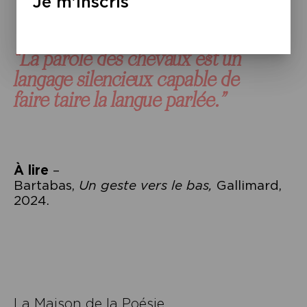
Je m'inscris
“La parole des chevaux est un
langage silencieux capable de
faire taire la langue parlée.”
À lire
–
Bartabas,
Un geste vers le bas,
Gallimard,
2024.
Navigation
de
l’article
La Maison de la Poésie