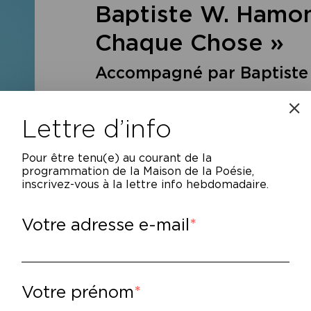
Baptiste W. Hamo
Chaque Chose »
Accompagné par Baptiste 
Festival Paris en toutes lettres
Lettre d’info
Pour être tenu(e) au courant de la
programmation de la Maison de la Poésie,
inscrivez-vous à la lettre info hebdomadaire.
Votre adresse e-mail
é 2020, celui des grandes impatiences, des 
yages qui reprennent. Au Nord de Chaque 
t été pas comme les autres, qui interroge n
enfermement, à travers les souvenirs et la dé
Votre prénom
alogue musical également, des textures, des 