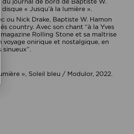
it du journal de bord de Baptiste W.
disque « Jusqu’à la lumière ».
ec ou Nick Drake, Baptiste W. Hamon
tés country. Avec son chant “à la Yves
magazine Rolling Stone et sa maîtrise
un voyage onirique et nostalgique, en
s sinueux”.
mière », Soleil bleu / Modulor, 2022.