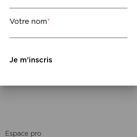
 retour de la joie. Un spectacle inédit extra
mon, ainsi que des chansons de son dernier 
oche dans l’écriture de Dominique A, Mioss
Votre nom
opose un folk-rock à la française aux tonali
mon” comme le remarque très justement le 
 récit, il offre dans son dernier album un “
tournelle attrape-coeurs et traits mélodique
Je m'inscris
écouter
–
écouter – Baptiste W. Hamon, « Jusqu’à la lu
cookies
Espace pro