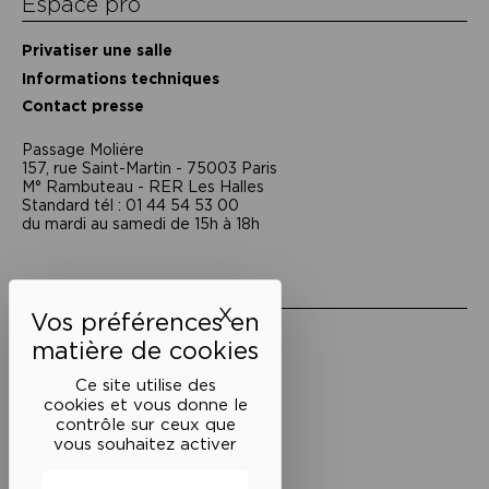
Espace pro
Privatiser une salle
Informations techniques
Contact presse
Passage Moliėre
157, rue Saint-Martin - 75003 Paris
M° Rambuteau - RER Les Halles
Standard tél : 01 44 54 53 00
du mardi au samedi de 15h à 18h
Liens utiles
X
Masquer le bandeau des 
Mentions légales
Politique de confidentialité
Conditions générales de vente
Ce site utilise des
cookies et vous donne le
Cookies
contrôle sur ceux que
vous souhaitez activer
Restons en lien