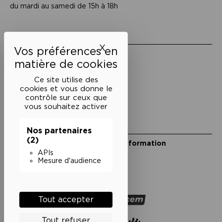
du mardi au samedi de 15h à 18h
Liens utiles
X
Masquer le bandeau des 
Mentions légales
Politique de confidentialité
Conditions générales de vente
Ce site utilise des
cookies et vous donne le
Cookies
contrôle sur ceux que
vous souhaitez activer
Restons en lien
Nos partenaires
(2)
Inscrivez-vous à notre lettre d’information
Suivez-nous sur les réseaux
APIs
Mesure d'audience
Facebook
Instagram
YouTube
Soundcloud
Nos partenaires
Tout accepter
Tout refuser