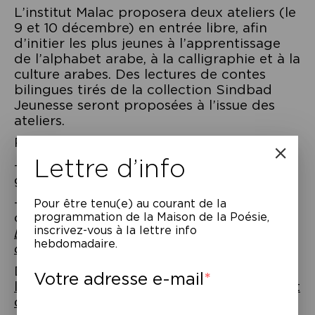
L’institut Malac proposera deux ateliers (le
9 et 10 décembre) en entrée libre, afin
d’initier les plus jeunes à l’apprentissage
de l’alphabet arabe, à la calligraphie et à la
culture arabes. Des lectures de contes
bilingues tirés de la collection Sindbad
Jeunesse seront proposées à l’issue des
ateliers.
Programme :
Lettre d’info
– Atelier découverte de la culture arabe :
géographie, histoire, littérature (1h)
– Lecture bilingue d’ouvrages de la
Pour être tenu(e) au courant de la
collection Sindbad Jeunesse (Actes Sud)
programmation de la Maison de la Poésie,
inscrivez-vous à la lettre info
La tache noire
,
Mon histoire
,
La Ruse du
hebdomadaire.
chacal
(30 minutes)
Dans le cadre de
Adab – Festival des
Votre adresse e-mail
littératures contemporaines du Maghreb et
du Moyen-Orient, organisé par l’iReMMO