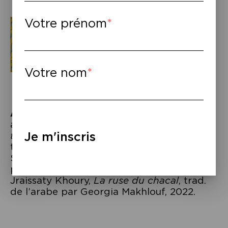
Votre prénom
Votre nom
À lire
–
aux éditions Actes Sud : Walid Taher,
La
Je m'inscris
tache noire
, éd. bilingue arabe-français,
trad. de l’arab
e par Sarah Rolfo, 2022 –
Samah Idriss,
Mon histoire
, trad. de l’arabe
par Georgia Makhlouf, 2023 –
Najla
Jraissaty Khoury
,
La ruse du chacal
, trad.
de l’arabe par Georgia Makhlouf, 2022.
Navigation
de