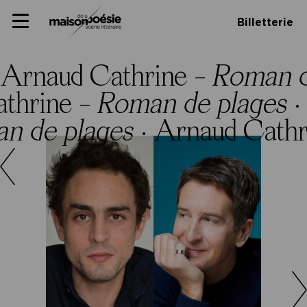
Skip
Panneau de gestion des cookies
Maison de la poésie
Primary
to
Billetterie
Menu
content
Scène
littéraire
Arnaud Cathrine –
Roman d
thrine –
Roman de plages
·
n de plages
·
Arnaud Cathr