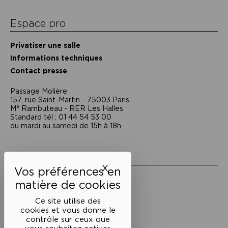
Espace pro
Privatiser une salle
Informations techniques
Contact presse
Passage Moliėre
157, rue Saint-Martin - 75003 Paris
M° Rambuteau - RER Les Halles
Standard tél : 01 44 54 53 00
du mardi au samedi de 15h à 18h
Liens utiles
X
Masquer le bandeau des 
Mentions légales
Politique de confidentialité
Conditions générales de vente
Ce site utilise des
cookies et vous donne le
Cookies
contrôle sur ceux que