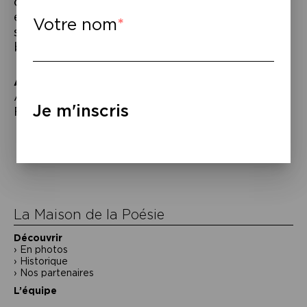
d’un homme qui saisit ce moment de nos
existences où, après l’effondrement,
Votre nom
s’esquisse enfin un retour au monde, le
beau monde du vivant et des vivants.
À lire
–
Arnaud Cathrine,
Roman de plages,
Je m'inscris
Flammarion, 2025.
Navigation
de
l’article
La Maison de la Poésie
Découvrir
En photos
Historique
Nos partenaires
L’équipe