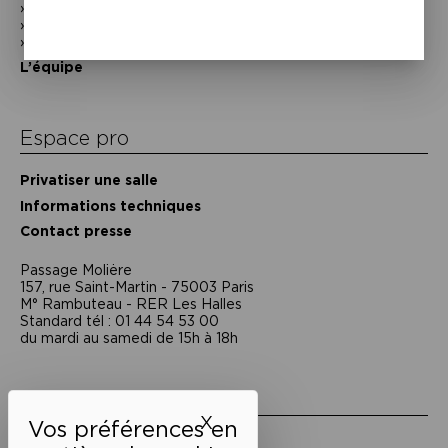
En photos
Historique
Nos partenaires
L’équipe
Espace pro
Privatiser une salle
Informations techniques
Contact presse
Passage Moliėre
157, rue Saint-Martin - 75003 Paris
M° Rambuteau - RER Les Halles
Standard tél : 01 44 54 53 00
du mardi au samedi de 15h à 18h
Liens utiles
X
Masquer le bandeau des 
Mentions légales