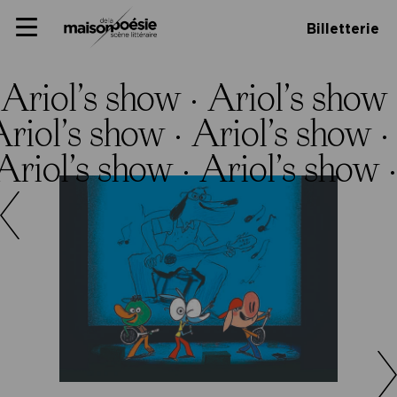
Skip
Panneau de gestion des cookies
Maison de la poésie
Primary
to
Billetterie
Menu
content
Scène
littéraire
Ariol’s show ·
Ariol’s show
riol’s show ·
Ariol’s show ·
Ariol’s show ·
Ariol’s show 