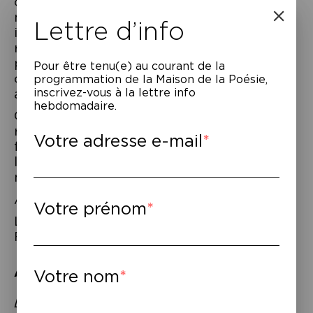
consacre sa vie, ce sont les flèches. Pas
n’importe quelles flèches : celles qui
Lettre d’info
indiquent la droite. De l’autre côté de la
rue, son voisin trouve cette manie ridicule,
pour la bonne raison qu’il est lui-même
Pour être tenu(e) au courant de la
collectionneur de flèches, mais celles qu’il
programmation de la Maison de la Poésie,
inscrivez-vous à la lettre info
affectionne montrent la gauche.
hebdomadaire.
Guillaume Chauchat et Adrien Parlange
racontent cette histoire à l’aide des fils de
Votre adresse e-mail
fer dont ils se sont inspirés pour créer
l’univers de cet album. Au programme
manipulations et ombres projetées…
À partir de 4 ans.
Votre prénom
Lire
l’article
de Françoise Dargent sur le
Figaro.fr.
À lire
–
Votre nom
Adrien Parlange & Guillaume Chauchat,
Les Collectionneurs
, Albin Michel, 2016.