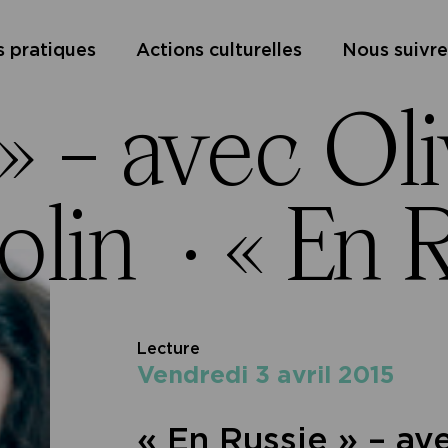
s pratiques
Actions culturelles
Nous suivre
» – avec Oli
Rolin ·
« En R
Lecture
vendredi 3 avril 2015
« En Russie » – av