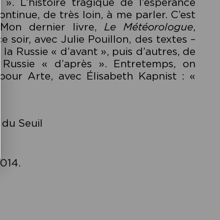
». L’histoire tragique de l’espérance
ntinue, de très loin, à me parler. C’est
Mon dernier livre,
Le Météorologue
,
e soir, avec Julie Pouillon, des textes –
a Russie « d’avant », puis d’autres, de
Russie « d’après ». Entretemps, on
 pour Arte, avec Élisabeth Kapnist : «
 du Seuil
2014.