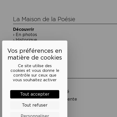
l’article
La Maison de la Poésie
Découvrir
En photos
Historique
Nos partenaires
L’équipe
Ce site utilise des
cookies et vous donne le
Liens utiles
contrôle sur ceux que
vous souhaitez activer
Mentions légales
Politique de confidentialité
Tout accepter
Conditions générales de vente
Tout refuser
Cookies
Personnaliser