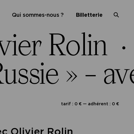
Qui sommes-nous ?
Billetterie
vier Rolin ·
ussie » – av
tarif : 0 € — adhérent : 0 €
ec Olivier Rolin