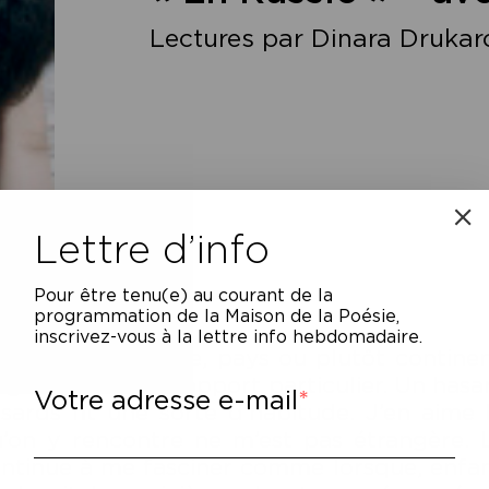
Lectures par Dinara Drukaro
Lettre d’info
Pour être tenu(e) au courant de la
programmation de la Maison de la Poésie,
inscrivez-vous à la lettre info hebdomadaire.
J’ai avec la Russie, pays ou plutôt contine
ngt reprises, un rapport particulier. Un has
Votre adresse e-mail
sards fit une sorte d’habitude. J’en aime 
’on y rencontre ne m’est pas étrangère. 
ntinue à me fasciner comme lorsque, enfan