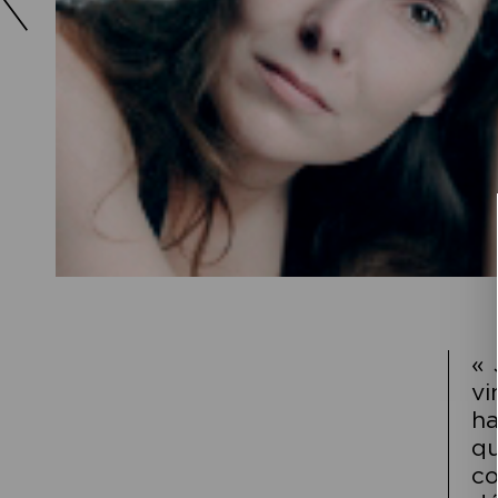
« 
vi
ha
qu
co