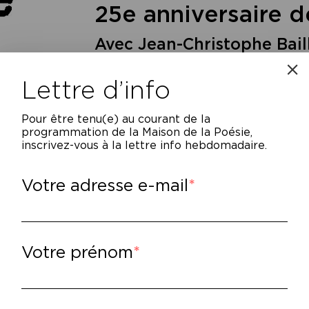
25e anniversaire d
Avec Jean-Christophe Bail
Rancière
Lettre d’info
Pour être tenu(e) au courant de la
programmation de la Maison de la Poésie,
inscrivez-vous à la lettre info hebdomadaire.
Votre adresse e-mail
ison indépendante, La Fabrique s’est fait co
gagés politiquement, qui se veulent « ancr
Votre prénom
uche, mais sans céder à aucun esprit de cha
oupe ni parti ». Pour saluer l’anniversaire d
ic Hazan, nous avons fait le choix de la lit