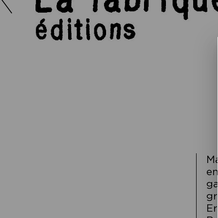
Ma
en
ga
gr
Er