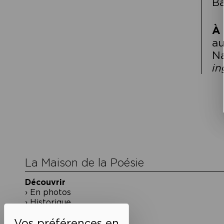
Ba
À 
au
Na
in
Navigation
de
l’article
La Maison de la Poésie
Découvrir
En photos
Historique
Nos partenaires