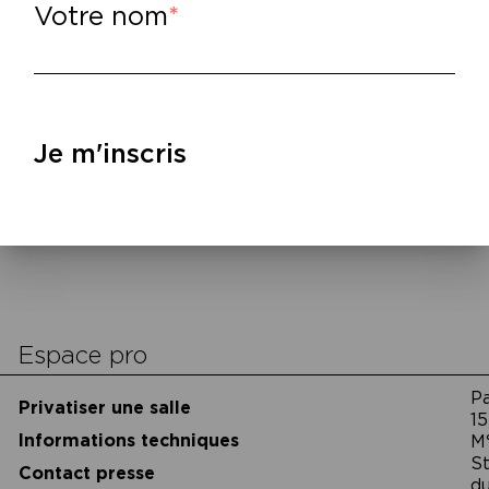
illy, Nathalie Quintane et Jacques Rancière.
Votre nom
lire
–
x éditions La Fabrique : Jean-Christophe Bai
thalie Quintane,
Un hamster à l’école
, 2021
glorieuses
, 2022.
Je m'inscris
Espace pro
P
Privatiser une salle
15
Informations techniques
M
St
Contact presse
du