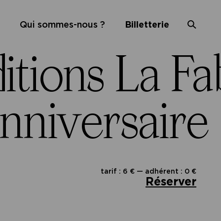
Qui sommes-nous ?
Billetterie
itions La Fa
nniversaire 
tarif : 6 € — adhérent : 0 €
Réserver