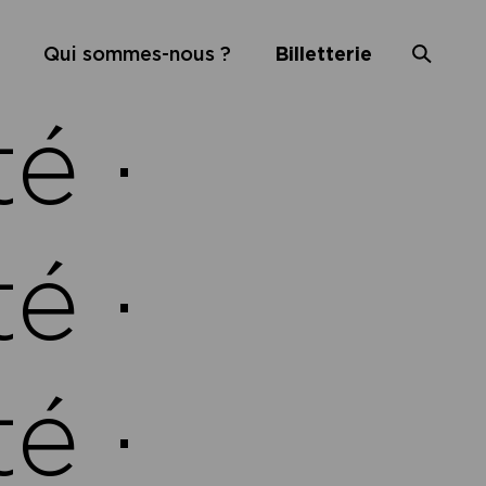
Qui sommes-nous ?
Billetterie
é ·
é ·
é ·