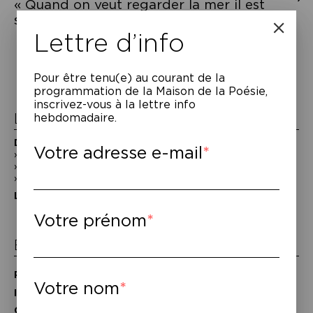
« Quand on veut regarder la mer il est
souvent préférable de fermer les yeux. »
Navigation
Lettre d’info
de
l’article
Pour être tenu(e) au courant de la
programmation de la Maison de la Poésie,
inscrivez-vous à la lettre info
La Maison de la Poésie
hebdomadaire.
Découvrir
Votre adresse e-mail
En photos
Historique
Nos partenaires
L’équipe
Votre prénom
Espace pro
Privatiser une salle
Votre nom
Informations techniques
Contact presse