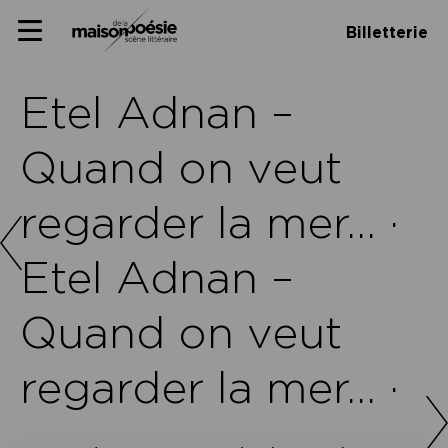
Skip
Panneau de gestion des cookies
Maison de la poésie
Primary
to
Billetterie
Menu
content
Scène
littéraire
Etel Adnan –
Quand on veut
regarder la mer… ·
Etel Adnan –
Quand on veut
regarder la mer… ·