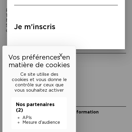
Passage Moliėre
157, rue Saint-Martin - 75003 Paris
M° Rambuteau - RER Les Halles
Je m'inscris
Standard tél : 01 44 54 53 00
du mardi au samedi de 15h à 18h
Liens utiles
X
Masquer le bandeau des 
Mentions légales
Politique de confidentialité
Conditions générales de vente
Ce site utilise des
cookies et vous donne le
Cookies
contrôle sur ceux que
vous souhaitez activer
Restons en lien
Nos partenaires
(2)
Inscrivez-vous à notre lettre d’information
Suivez-nous sur les réseaux
APIs
Mesure d'audience
Facebook
Instagram
YouTube
Soundcloud