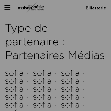
Skip
Panneau de gestion des cookies
Maison de la poésie
Primary
to
Billetterie
Menu
content
Scène
littéraire
Type de
partenaire :
Partenaires Médias
sofia ·
sofia ·
sofia ·
sofia ·
sofia ·
sofia ·
sofia ·
sofia ·
sofia ·
sofia ·
sofia ·
sofia ·
sofia ·
sofia ·
sofia ·