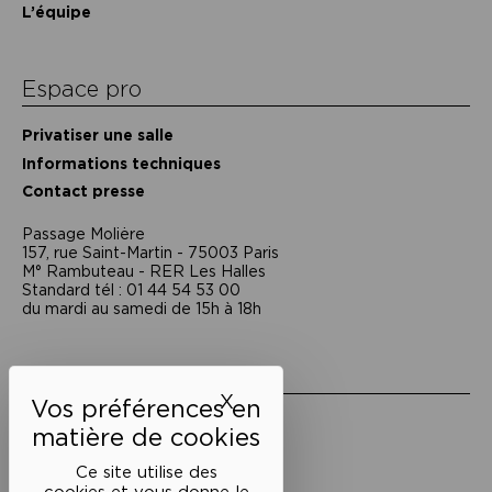
L’équipe
Espace pro
Privatiser une salle
Informations techniques
Contact presse
Passage Moliėre
157, rue Saint-Martin - 75003 Paris
M° Rambuteau - RER Les Halles
Standard tél : 01 44 54 53 00
du mardi au samedi de 15h à 18h
Liens utiles
X
Masquer le bandeau des 
Mentions légales
Politique de confidentialité
Conditions générales de vente
Ce site utilise des