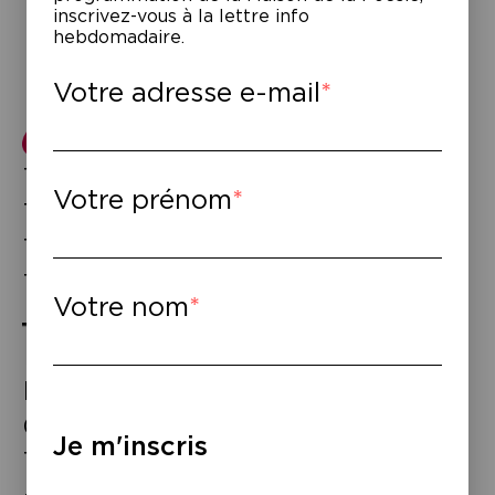
inscrivez-vous à la lettre info
hebdomadaire.
Votre adresse e-mail
Télérama ·
Télérama ·
Votre prénom
Télérama ·
Télérama ·
Télérama ·
Télérama ·
Télérama ·
Télérama ·
Votre nom
marie de france ·
marie
de france ·
marie de
Je m'inscris
france ·
marie de france
·
marie de france ·
marie