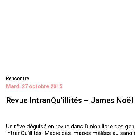
Skip
Panneau de gestion des cookies
Maison de la poésie
Primary
to
Menu
content
Scène
littéraire
Rencontre
mardi 27 octobre 2015
Revue IntranQu’îllités – James Noël
Un rêve déguisé en revue dans l’union libre des genr
IntranQu’îllités. Magie des images mêlées au sang