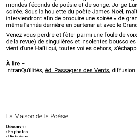
mondes féconds de poésie et de songe. Jorge Luis
soirée. Sous la houlette du poète James Noël, maît
interviendront afin de produire une soirée « de gran
même l’année dernière en partenariat avec le Grand
Venez vous perdre et fêter parmi une foule de voix 
de la revue) de singulières et insolentes boussoles q
vient d’une Haïti qui, toutes voiles dehors, s’échapp
À lire
–
IntranQu’îllités,
éd. Passagers des Vents
, diffusion
Navigation
de
l’article
La Maison de la Poésie
Découvrir
En photos