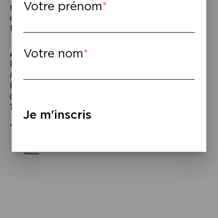
Votre prénom
malheureux et ravi – autant de merveilles,
d’intraduisibles trouvailles de Pessoa, pour
traduire le mystère (…) »
Votre nom
À lire
–
Fernando Pessoa,
Le livre de
l’intranquillité
, trad. du portugais par
Françoise Laye, éd. Bourgois, 2011
(originellement publié en intégrale en
1999).
Je m'inscris
Avec le soutien de la Saison France-Portugal 2022.
Navigation
de
l’article