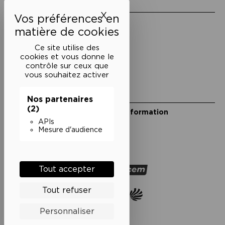
Liens utiles
X
Masquer le bandeau des 
Mentions légales
Politique de confidentialité
Conditions générales de vente
Ce site utilise des
cookies et vous donne le
Cookies
contrôle sur ceux que
vous souhaitez activer
Restons en lien
Nos partenaires
(2)
Inscrivez-vous à notre lettre d’information
Suivez-nous sur les réseaux
APIs
Mesure d'audience
Facebook
Instagram
YouTube
Soundcloud
Nos partenaires
Tout accepter
Tout refuser
Personnaliser