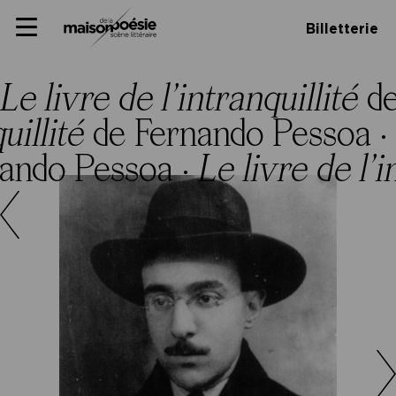
Skip
Panneau de gestion des cookies
Maison de la poésie
Primary
to
Billetterie
Menu
content
Scène
littéraire
Le livre de l’intranquillité
d
quillité
de Fernando Pessoa ·
nando Pessoa ·
Le livre de l’i