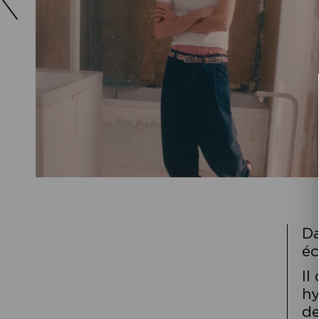
Da
éc
Il
hy
de