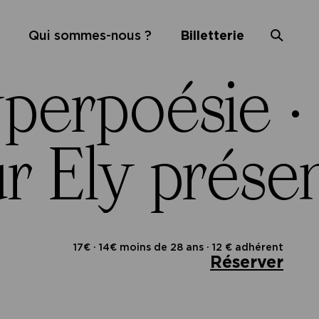
Qui sommes-nous ?
Billetterie
perpoésie ·
r Ely prése
17€ · 14€ moins de 28 ans · 12 € adhérent
Réserver