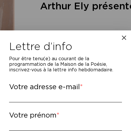
Arthur Ely présen
Lettre d’info
Pour être tenu(e) au courant de la
programmation de la Maison de la Poésie,
inscrivez-vous à la lettre info hebdomadaire.
Votre adresse e-mail
ns le sillon d’une nouvelle génération de p
riture viscérale et impertinente qui se reve
 dépeint le deuil, l’amour, la nourriture et 
Votre prénom
brides, entre rap, chanson et poésie. S’en 
 résilience heureuse.