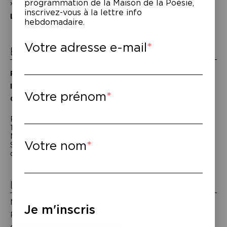
programmation de la Maison de la Poésie,
Nos partenaires
inscrivez-vous à la lettre info
L’équipe
hebdomadaire.
Votre adresse e-mail
Espace pro
Privatiser une salle
Informations techniques
Votre prénom
Contact presse
Passage Moliėre
157, rue Saint-Martin - 75003 Paris
M° Rambuteau - RER Les Halles
Votre nom
Standard tél : 01 44 54 53 00
du mardi au samedi de 15h à 18h
Liens utiles
Mentions légales
Je m'inscris
Politique de confidentialité