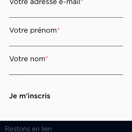
sie - Scène littéraire
·
Rencontre avec Russell Banks
Votre prénom
Votre nom
cookies
Espace pro
P
Privatiser une salle
15
Informations techniques
M
Je m'inscris
St
Contact presse
du
Restons en lien