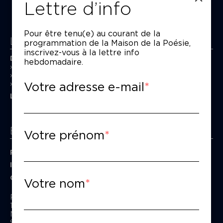
Lettre d’info
Pour être tenu(e) au courant de la
La Maison de la Poésie
programmation de la Maison de la Poésie,
inscrivez-vous à la lettre info
Découvrir
hebdomadaire.
En photos
Historique
Votre adresse e-mail
Nos partenaires
L’équipe
Espace pro
Votre prénom
Privatiser une salle
Informations techniques
Contact presse
Votre nom
Passage Moliėre
157, rue Saint-Martin - 75003 Paris
M° Rambuteau - RER Les Halles
Standard tél : 01 44 54 53 00