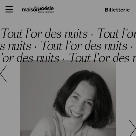
Skip
Panneau de gestion des cookies
Maison de la poésie
Primary
to
Billetterie
Menu
content
Scène
littéraire
Tout l’or des nuits
·
Tout l’o
s nuits
·
Tout l’or des nuits
·
’or des nuits
·
Tout l’or des 