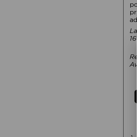
po
pr
ad
La
16
Re
Av