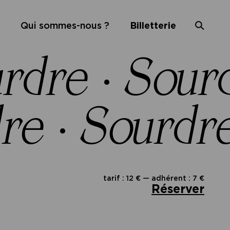
Qui sommes-nous ?
Billetterie
rdre
·
Sour
re
·
Sourdr
tarif : 12 € — adhérent : 7 €
Réserver