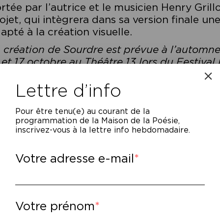
rtée par l’autrice et le musicien Henry Grill
ojet, qui intègrera dans sa version finale une
apté à la création visuelle.
 création de Sourdre est prévue à l’automn
 et 17 octobre au Théâtre 13 lors du Festiva
Lettre d’info
présentation avec surtitrage adapté aux S
ec le soutien d’
Accès Culture
et de la Ville 
Pour être tenu(e) au courant de la
programmation de la Maison de la Poésie,
inscrivez-vous à la lettre info hebdomadaire.
Votre adresse e-mail
Votre prénom