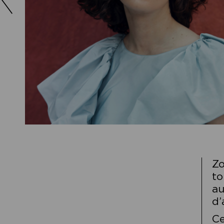
Zo
to
au
d’
Ce