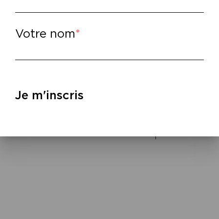
lire
–
ez maëlstrÖm reEvolution : Zoé Besmond d
 Fille sans oreille,
2025 –
Sourdre (et autres
Votre nom
ond de Senneville
Avec le soutien d
projets), de l’Ada
rid Carré Lecoindre
d’Audiens.
rillot
Je m'inscris
Accueils en réside
uée : L’Assaut des poètes
(Paris), Anis Gras 
création adaptée d
Fellering (68).
Sourdre
est marra
Sauvages au Festi