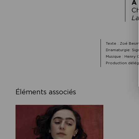
À 
Ch
La
Texte : Zoé Besm
Dramaturgie: Sig
Musique : Henry G
Production délég
Éléments associés