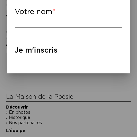
refus de la mémoire imposée, l’hommage à
la fraternité, et même Spartacus, le prince
Votre nom
des esclaves…
À lire
–
Souleymane Diamanka,
De la plume et de
l’épée
, préface de Grand Corps Malade, éd.
Je m'inscris
Points, 2023.
Navigation
de
l’article
La Maison de la Poésie
Découvrir
En photos
Historique
Nos partenaires
L’équipe