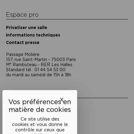
Espace pro
Privatiser une salle
Informations techniques
Contact presse
Passage Moliėre
157, rue Saint-Martin - 75003 Paris
M° Rambuteau - RER Les Halles
Standard tél : 01 44 54 53 00
du mardi au samedi de 15h à 18h
Liens utiles
X
Masquer le bandeau des 
Mentions légales
Politique de confidentialité
Conditions générales de vente
Ce site utilise des
cookies et vous donne le
Cookies
contrôle sur ceux que