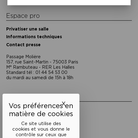
Espace pro
Privatiser une salle
Informations techniques
Contact presse
Passage Moliėre
157, rue Saint-Martin - 75003 Paris
M° Rambuteau - RER Les Halles
Standard tél : 01 44 54 53 00
du mardi au samedi de 15h à 18h
Liens utiles
X
Masquer le bandeau des 
Mentions légales
Politique de confidentialité
Conditions générales de vente
Ce site utilise des
cookies et vous donne le
Cookies
contrôle sur ceux que