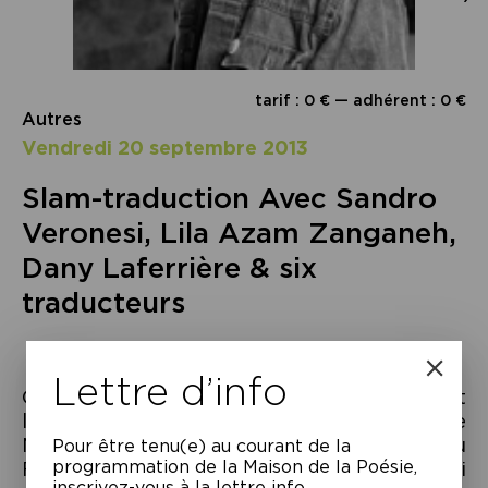
tarif : 0 € — adhérent : 0 €
Autres
vendredi 20 septembre 2013
Slam-traduction Avec Sandro
Veronesi, Lila Azam Zanganeh,
Dany Laferrière & six
traducteurs
Lettre d’info
Cette nouvelle forme de performance voit
le jour à Montréal, puis prend le chemin de
New York, où elle devient le must du
Pour être tenu(e) au courant de la
programmation de la Maison de la Poésie,
Festival PEN World Voices. Accueilli
inscrivez-vous à la lettre info